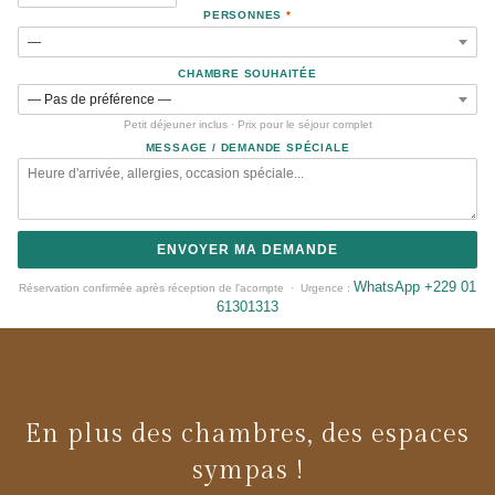
PERSONNES
*
CHAMBRE SOUHAITÉE
Petit déjeuner inclus · Prix pour le séjour complet
MESSAGE / DEMANDE SPÉCIALE
ENVOYER MA DEMANDE
WhatsApp +229 01
Réservation confirmée après réception de l'acompte · Urgence :
61301313
En plus des chambres, des espaces
sympas !