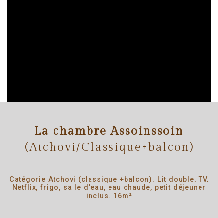
La chambre Assoinssoin
(Atchovi/Classique+balcon)
Catégorie Atchovi (classique +balcon). Lit double, TV,
Netflix, frigo, salle d'eau, eau chaude, petit déjeuner
inclus. 16m²